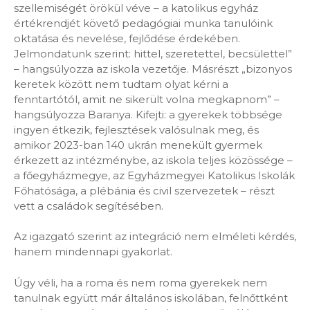
szellemiségét örökül véve – a katolikus egyház
értékrendjét követő pedagógiai munka tanulóink
oktatása és nevelése, fejlődése érdekében.
Jelmondatunk szerint: hittel, szeretettel, becsülettel”
– hangsúlyozza az iskola vezetője. Másrészt „bizonyos
keretek között nem tudtam olyat kérni a
fenntartótól, amit ne sikerült volna megkapnom” –
hangsúlyozza Baranya. Kifejti: a gyerekek többsége
ingyen étkezik, fejlesztések valósulnak meg, és
amikor 2023-ban 140 ukrán menekült gyermek
érkezett az intézménybe, az iskola teljes közössége –
a főegyházmegye, az Egyházmegyei Katolikus Iskolák
Főhatósága, a plébánia és civil szervezetek – részt
vett a családok segítésében.
Az igazgató szerint az integráció nem elméleti kérdés,
hanem mindennapi gyakorlat.
Úgy véli, ha a roma és nem roma gyerekek nem
tanulnak együtt már általános iskolában, felnőttként