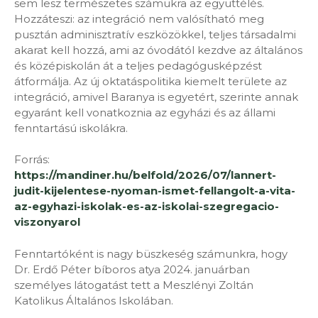
sem lesz természetes számukra az együttélés.
Hozzáteszi: az integráció nem valósítható meg
pusztán adminisztratív eszközökkel, teljes társadalmi
akarat kell hozzá, ami az óvodától kezdve az általános
és középiskolán át a teljes pedagógusképzést
átformálja. Az új oktatáspolitika kiemelt területe az
integráció, amivel Baranya is egyetért, szerinte annak
egyaránt kell vonatkoznia az egyházi és az állami
fenn­tartású iskolákra.
Forrás:
https://mandiner.hu/belfold/2026/07/lannert-
judit-kijelentese-nyoman-ismet-fellangolt-a-vita-
az-egyhazi-iskolak-es-az-iskolai-szegregacio-
viszonyarol
Fenntartóként is nagy büszkeség számunkra, hogy
Dr. Erdő Péter bíboros atya 2024. januárban
személyes látogatást tett a Meszlényi Zoltán
Katolikus Általános Iskolában.