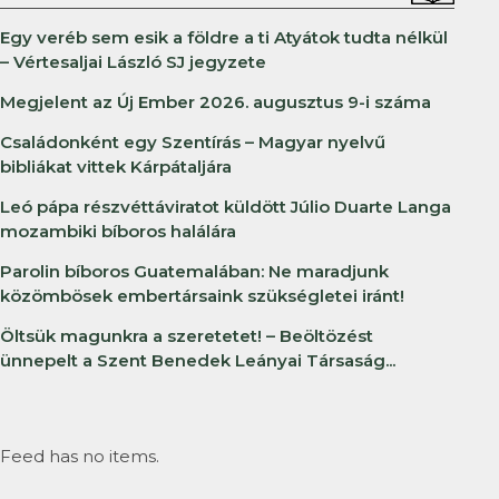
Egy veréb sem esik a földre a ti Atyátok tudta nélkül
– Vértesaljai László SJ jegyzete
Megjelent az Új Ember 2026. augusztus 9-i száma
Családonként egy Szentírás – Magyar nyelvű
bibliákat vittek Kárpátaljára
Leó pápa részvéttáviratot küldött Júlio Duarte Langa
mozambiki bíboros halálára
Parolin bíboros Guatemalában: Ne maradjunk
közömbösek embertársaink szükségletei iránt!
Öltsük magunkra a szeretetet! – Beöltözést
ünnepelt a Szent Benedek Leányai Társaság...
Feed has no items.