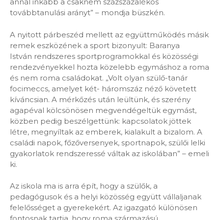
annál inkább a csaknem százszázalékos
továbbtanulási arányt” – mondja büszkén.
A nyitott párbeszéd mellett az együttműködés másik
remek eszközének a sport bizonyult: Baranya
István rendszeres sportprogramokkal és közösségi
rendezvényekkel hozta közelebb egymáshoz a roma
és nem roma családokat. „Volt olyan szülő-tanár
focimeccs, amelyet két- háromszáz néző követett
kíváncsian. A mérkőzés után leültünk, és szerény
agapéval kölcsönösen megvendégeltük egymást,
közben pedig beszélgettünk: kapcsolatok jöttek
létre, megnyíltak az emberek, kialakult a bizalom. A
családi napok, főzőversenyek, sportnapok, szülői lelki
gyakorlatok rendszeressé váltak az iskolában” – emeli
ki.
Az iskola ma is arra épít, hogy a szülők, a
pedagógusok és a helyi közösség együtt vállaljanak
felelősséget a gyerekekért. Az igazgató különösen
fontosnak tartja, hogy roma származású