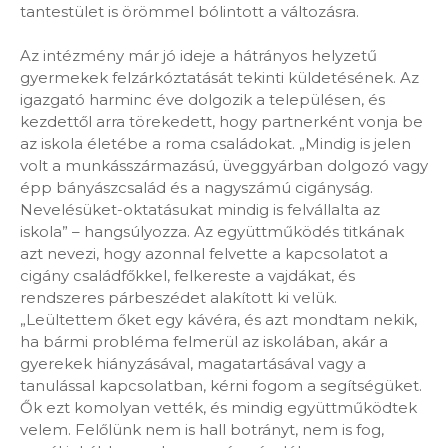
tantestület is örömmel bólintott a változásra.
Az intézmény már jó ideje a hátrányos helyzetű
gyermekek felzárkóztatását tekinti küldetésének. Az
igazgató harminc éve dolgozik a településen, és
kezdettől arra törekedett, hogy partnerként vonja be
az iskola életébe a roma családokat. „Mindig is jelen
volt a munkásszármazású, üveggyárban dolgozó vagy
épp bányászcsalád és a nagyszámú cigányság.
Nevelésüket-oktatásukat mindig is felvállalta az
iskola” – hangsúlyozza. Az együttműködés titkának
azt nevezi, hogy azonnal felvette a kapcsolatot a
cigány családfőkkel, felkereste a vajdákat, és
rendszeres párbeszédet alakított ki velük.
„Leültettem őket egy kávéra, és azt mondtam nekik,
ha bármi probléma felmerül az iskolában, akár a
gyerekek hiányzásával, magatartásával vagy a
tanulással kapcsolatban, kérni fogom a segítségüket.
Ők ezt komolyan vették, és mindig együttműködtek
velem. Felőlünk nem is hall botrányt, nem is fog,