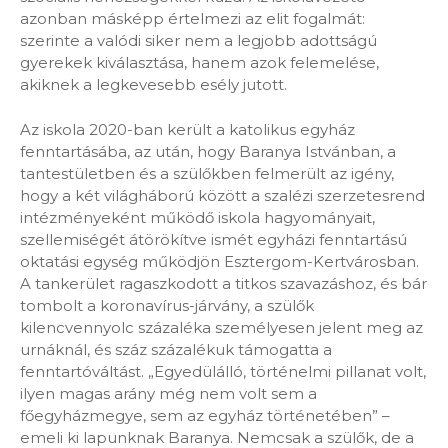
azonban másképp értelmezi az elit fogalmát:
szerinte a valódi siker nem a legjobb adottságú
gyerekek kiválasztása, hanem azok felemelése,
akiknek a legkevesebb esély jutott.
Az iskola 2020-ban került a katolikus egyház
fenntartásába, az után, hogy Baranya Istvánban, a
tantestületben és a szülőkben felmerült az igény,
hogy a két világháború között a szalézi szerzetesrend
intézményeként működő iskola hagyományait,
szellemiségét átörökítve ismét egyházi fenntartású
oktatási egység működjön Esztergom-Kertvárosban.
A tankerület ragaszkodott a titkos szavazáshoz, és bár
tombolt a koronavírus-járvány, a szülők
kilencvennyolc százaléka személyesen jelent meg az
urnáknál, és száz százalékuk támogatta a
fenntartóváltást. „Egyedülálló, történelmi pillanat volt,
ilyen magas arány még nem volt sem a
főegyházmegye, sem az egyház történetében” –
emeli ki lapunknak Baranya. Nemcsak a szülők, de a