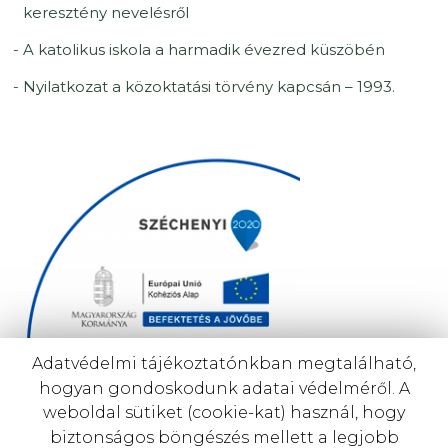
keresztény nevelésről
A katolikus iskola a harmadik évezred küszöbén
Nyilatkozat a közoktatási törvény kapcsán – 1993.
Adatvédelmi tájékoztatónkban megtalálható,
hogyan gondoskodunk adatai védelméről. A
Budapesti Katolikus Intézményfenntartó Központ
weboldal sütiket (cookie-kat) használ, hogy
(EKIF)
biztonságos böngészés mellett a legjobb