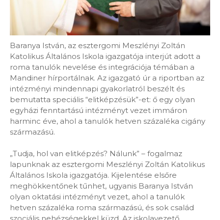
Baranya István, az esztergomi Meszlényi Zoltán
Katolikus Általános Iskola igazgatója interjút adott a
roma tanulók nevelése és integrációja témában a
Mandiner hírportálnak. Az igazgató úr a riportban az
intézményi mindennapi gyakorlatról beszélt és
bemutatta speciális “elitképzésük”-et: ő egy olyan
egyházi fenntartású intézményt vezet immáron
harminc éve, ahol a tanulók hetven százaléka cigány
származású.
„Tudja, hol van elitképzés? Nálunk” – fogalmaz
lapunknak az esztergomi Meszlényi Zoltán Katolikus
Általános Iskola igazgatója. Kijelentése elsőre
meghökkentőnek tűnhet, ugyanis Baranya István
olyan oktatási intézményt vezet, ahol a tanulók
hetven százaléka roma származású, és sok család
szociális nehézségekkel küzd. Az iskolavezető