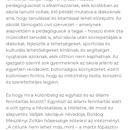
pedagógusokat is alkalmazzanak, akik korábban az
iskola tanulói voltak, élő példát mutatva a diákoknak
arra, hogy tanulással és kitartással lehet előrejutni. Az
iskolát támogató civil szervezet – amelynek
alapvetően a pedagógusok a tagjai – hosszú évek óta
működtet tanodát is, ahol iskola után korrepetálják a
diákokat, fejlesztik a tehetségeket, sportolási és
kulturális lehetőségeket kínálnak, és segítséget
nyújtanak azoknak, akik otthon nem kaphatnak. Az
igazgató szerint sok gyermeknek az iskola jelenti az
egyetlen rendezett, biztonságos környezetet, ezért
különösen fontos, hogy az intézmény tiszta, korszerű
és szeretetteljes legyen.
És hogy mi a különbség az egyházi és az állami
fenntartás között? Egyrészt az állami fenntartás alatt
is volt igény a hitoktatásra, a hitéletre, de most ez
alapvetés. Vallják: iskolájuk névadója, Boldog
Meszlényi Zoltán hősiessége kötelezi az intézményt.
„A célunk nem lehet más, mint – a mártír főpásztor