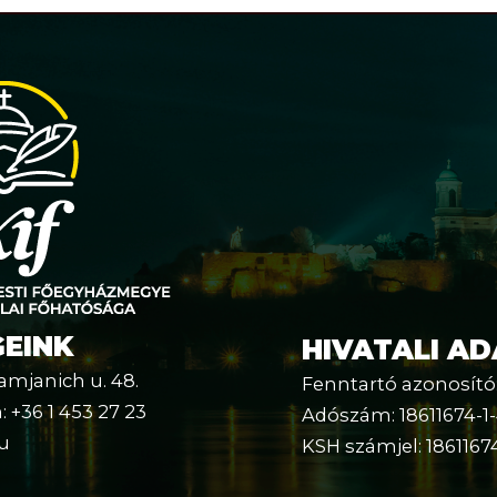
EINK
HIVATALI A
amjanich u. 48.
Fenntartó azonosító
 +36 1 453 27 23
Adószám: 18611674-1
hu
KSH számjel: 1861167