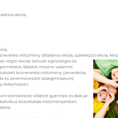
alános iskola,
ola,
znevelési intézmény (általános iskola, szakképző iskola,
kész
ást végző iskola) tartozik egészséges és
gyermekek, fiatalok részére, valamint
űvészeti köznevelési intézmény (zeneiskola,
ola és zeneművészeti szakgimnázium)
y telephelyén.
nt tizenkétezer ellátott gyermek és diák jár
katolikus közoktatási intézményekben
aléka.