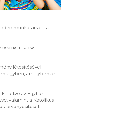
minden munkatársa és a
i-szakmai munka
zmény létesítésével,
yen ügyben, amelyben az
, illetve az Egyházi
e, valamint a Katolikus
nak érvényesítését.