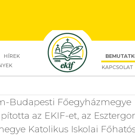
BEMUTATK
HÍREK
NYEK
KAPCSOLAT
m-Budapesti Főegyházmegye 
pította az EKIF-et, az Eszter
gye Katolikus Iskolai Főhatós