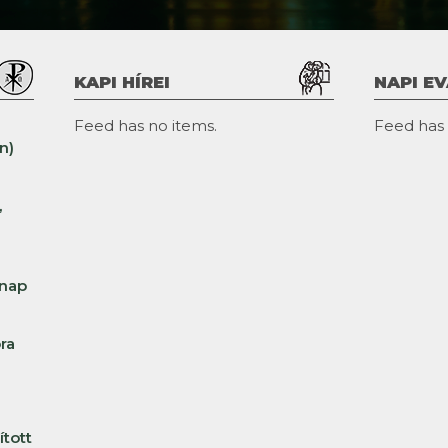
KAPI HÍREI
NAPI E
Feed has no items.
Feed has 
n)
,
rnap
ra
ított