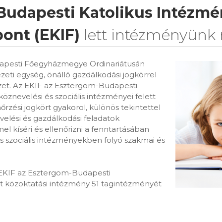
Budapesti Katolikus Intézmé
ont (EKIF)
lett intézményünk 
apesti Főegyházmegye Ordinariátusán
ezeti egység, önálló gazdálkodási jogkörrel
zet. Az EKIF az Esztergom-Budapesti
znevelési és szociális intézményei felett
enőrzési jogkört gyakorol, különös tekintettel
evelési és gazdálkodási feladatok
l kíséri és ellenőrizni a fenntartásában
s szociális intézményekben folyó szakmai és
 EKIF az Esztergom-Budapesti
közoktatási intézmény 51 tagintézményét