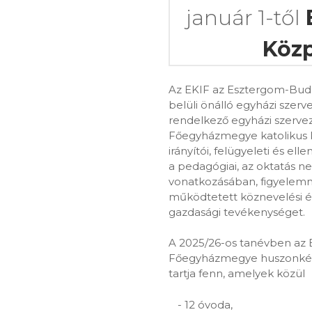
január 1-től
Közp
Az EKIF az Esztergom-Bud
belüli önálló egyházi szerv
rendelkező egyházi szerve
Főegyházmegye katolikus kö
irányítói, felügyeleti és ell
a pedagógiai, az oktatás­ n
vonatkozásában, figyelemme
működtetett köznevelési é
gazdasági tevékenységet.
A 2025/26-os tanévben az
Főegyházmegye huszonkét 
tartja fenn, amelyek közül
12 óvoda,