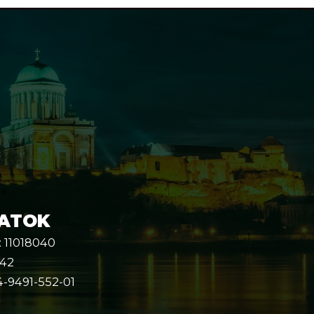
a
DATOK
: 11018040
-42
4-9491-552-01