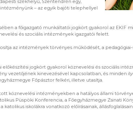
dapesti székhelyű, Szentendrén egy,
ntézményünk – az egyik bajóti telephellyel
ésében a főigazgató munkáltatói jogkört gyakorol az EKIF 
nevelési és szociális intézmények igazgatói felett.
ztosítja az intézmények törvényes működését, a pedagógia
ési előkészítési jogkört gyakorol köznevelési és szociális inté
ny vezetőjének kinevezésével kapcsolatban, és minden il
yházmegye Főpásztor felkéri, illetve utasítja.
rtott köznevelési intézményekben a hatályos állami törvények
olikus Püspöki Konferencia, a Főegyházmegye Zsinati Könyv
katolikus iskolákra vonatkozó előírásainak, állásfoglalásai