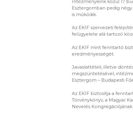
Intézményeink közül 17 bu
Esztergomban pedig négy i
is működik.
Az EKIF szervezeti felépít
felügyelete alá tartozó köz
Az EKIF mint fenntartó bi
eredményességét.
Javaslattételi, illetve dönt
megszüntetésével, intézmé
Esztergom – Budapesti Főeg
Az EKIF biztosítja a fennta
Törvénykönyv, a Magyar Kat
Nevelés Kongregációjának a 