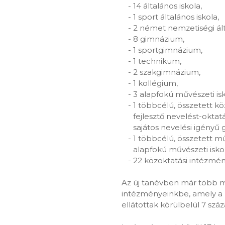
14 általános iskola,
1 sport általános iskola,
2 német nemzetiségi ált
8 gimnázium,
1 sportgimnázium,
1 technikum,
2 szakgimnázium,
1 kollégium,
3 alapfokú művészeti isk
1 többcélú, összetett kö
fejlesztő nevelést-oktat
sajátos nevelési igényű 
1 többcélú, összetett m
alapfokú művészeti isk
22 közoktatási intézmén
Az új tanévben már több mi
intézményeinkbe, amely a 
ellátottak körülbelül 7 száz