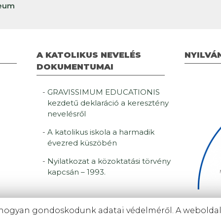
zeum
A KATOLIKUS NEVELÉS
NYILVÁ
DOKUMENTUMAI
GRAVISSIMUM EDUCATIONIS
kezdetű deklaráció a keresztény
nevelésről
A katolikus iskola a harmadik
évezred küszöbén
Nyilatkozat a közoktatási törvény
kapcsán – 1993.
ogyan gondoskodunk adatai védelméről. A weboldal s
dapesti Katolikus Intézményfenntartó
© 2026