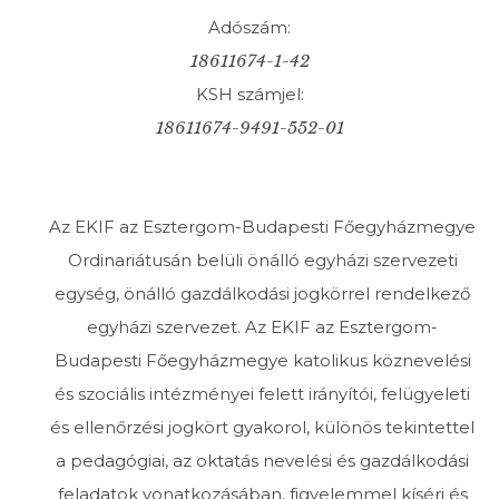
Adószám:
18611674-1-42
KSH számjel:
18611674-9491-552-01
Az EKIF az Esztergom-Budapesti Főegyházmegye
Ordinariátusán belüli önálló egyházi szervezeti
egység, önálló gazdálkodási jogkörrel rendelkező
egyházi szervezet. Az EKIF az Esztergom-
Budapesti Főegyházmegye katolikus köznevelési
és szociális intézményei felett irányítói, felügyeleti
és ellenőrzési jogkört gyakorol, különös tekintettel
a pedagógiai, az oktatás­ nevelési és gazdálkodási
feladatok vonatkozásában, figyelemmel kíséri és