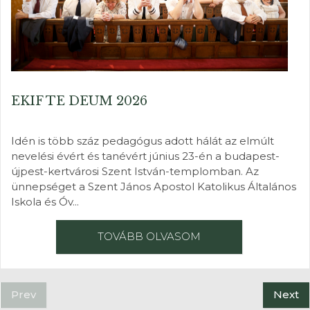
EKIF TE DEUM 2026
Idén is több száz pedagógus adott hálát az elmúlt
nevelési évért és tanévért június 23-én a budapest-
újpest-kertvárosi Szent István-templomban. Az
ünnepséget a Szent János Apostol Katolikus Általános
Iskola és Óv...
TOVÁBB OLVASOM
Prev
Next