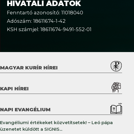
HIVATALI ADATOK
Fenntartó azonosító: 11018040
Adószám: 18611674-1-42
KSH számjel: 18611674-9491-552-01
MAGYAR KURÍR HÍREI
KAPI HÍREI
NAPI EVANGÉLIUM
Evangéliumi értékeket közvetítsetek! – Leó pápa
üzenetet küldött a SIGNIS...