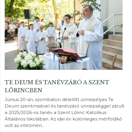
TE DEUM ÉS TANÉVZÁRÓ A SZENT
LŐRINCBEN
Június 20-án, szombaton délelőtt ünnepélyes Te
Deum szentmisével és tanévzáró ünnepséggel zárult
a 2025/2026-os tanév a Szent Lőrinc Katolikus
Általános Iskolában. Az idei év különleges mérföldkő
volt az intézmén...