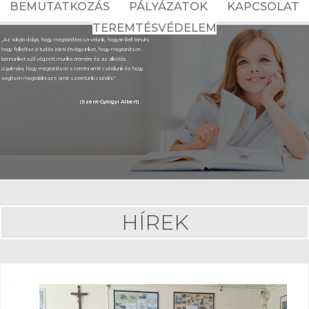
BEMUTATKOZÁS
PÁLYÁZATOK
KAPCSOLAT
TEREMTÉSVÉDELEM
„Az iskola dolga, hogy megtaníttassa velünk, hogyan kell tanulni,
hogy felkeltse a tudás iránti étvágyunkat, hogy megtanítson
bennünket a jól végzett munka örömére és az alkotás
izgalmára, hogy megtanítson szeretni amit csinálunk és hogy
segítsen megtalálni azt, amit szeretünk csinálni."
(Szent-Györgyi Albert)
HÍREK