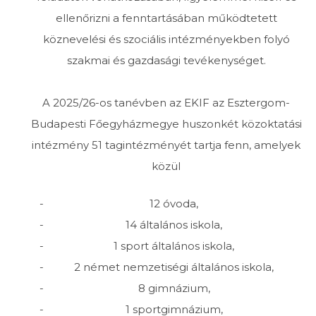
ellenőrizni a fenntartásában működtetett
köznevelési és szociális intézményekben folyó
szakmai és gazdasági tevékenységet.
A 2025/26-os tanévben az EKIF az Esztergom-
Budapesti Főegyházmegye huszonkét közoktatási
intézmény 51 tagintézményét tartja fenn, amelyek
közül
12 óvoda,
14 általános iskola,
1 sport általános iskola,
2 német nemzetiségi általános iskola,
8 gimnázium,
1 sportgimnázium,