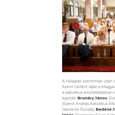
A hálaadó szentmise után 
Szent Gellért-díjat a Magya
a katolikus közoktatásban 
kapták:
Brunáry János
(Sz
(Szent András Katolikus Ált
Iskola és Óvoda),
Bedéné J
Mária
(Pannonia Sacra Kato