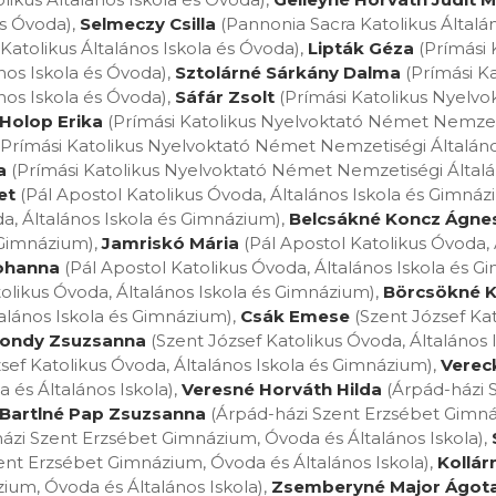
és Óvoda),
Selmeczy Csilla
(Pannonia Sacra Katolikus Általá
Katolikus Általános Iskola és Óvoda),
Lipták Géza
(Prímási 
os Iskola és Óvoda),
Sztolárné Sárkány Dalma
(Prímási K
os Iskola és Óvoda),
Sáfár Zsolt
(Prímási Katolikus Nyelv
Holop Erika
(Prímási Katolikus Nyelvoktató Német Nemzeti
Prímási Katolikus Nyelvoktató Német Nemzetiségi Általáno
a
(Prímási Katolikus Nyelvoktató Német Nemzetiségi Általán
et
(Pál Apostol Katolikus Óvoda, Általános Iskola és Gimnáz
da, Általános Iskola és Gimnázium),
Belcsákné Koncz Ágne
 Gimnázium),
Jamriskó Mária
(Pál Apostol Katolikus Óvoda, 
ohanna
(Pál Apostol Katolikus Óvoda, Általános Iskola és G
olikus Óvoda, Általános Iskola és Gimnázium),
Börcsökné K
talános Iskola és Gimnázium),
Csák Emese
(Szent József Kat
ondy Zsuzsanna
(Szent József Katolikus Óvoda, Általános 
sef Katolikus Óvoda, Általános Iskola és Gimnázium),
Vereck
és Általános Iskola),
Veresné Horváth Hilda
(Árpád-házi 
Bartlné Pap Zsuzsanna
(Árpád-házi Szent Erzsébet Gimná
ázi Szent Erzsébet Gimnázium, Óvoda és Általános Iskola),
ent Erzsébet Gimnázium, Óvoda és Általános Iskola),
Kollár
ium, Óvoda és Általános Iskola),
Zsemberyné Major Ágot