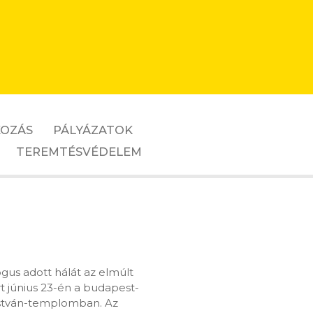
OZÁS
PÁLYÁZATOK
TEREMTÉSVÉDELEM
gus adott hálát az elmúlt
rt június 23-én a budapest-
 István-templomban. Az