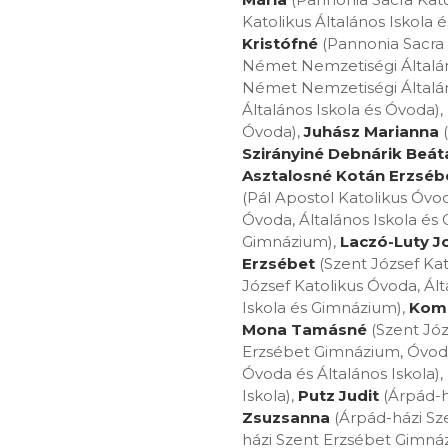
Katolikus Általános Iskola 
Kristófné
(Pannonia Sacra 
Német Nemzetiségi Általán
Német Nemzetiségi Általán
Általános Iskola és Óvoda),
Óvoda),
Juhász Marianna
(
Szirányiné Debnárik Beát
Asztalosné Kotán Erzséb
(Pál Apostol Katolikus Óvo
Óvoda, Általános Iskola és
Gimnázium),
Laczó-Luty J
Erzsébet
(Szent József Kat
József Katolikus Óvoda, Ál
Iskola és Gimnázium),
Kom
Mona Tamásné
(Szent Józ
Erzsébet Gimnázium, Óvoda 
Óvoda és Általános Iskola),
Iskola),
Putz Judit
(Árpád-h
Zsuzsanna
(Árpád-házi Sz
házi Szent Erzsébet Gimnáz