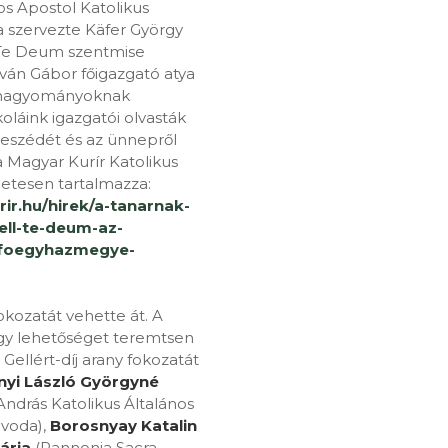
s Apostol Katolikus
a szervezte Käfer György
 Te Deum szentmise
tván Gábor főigazgató atya
a hagyományoknak
oláink igazgatói olvasták
beszédét és az ünnepről
 Magyar Kurír Katolikus
letesen tartalmazza:
ir.hu/hirek/a-tanarnak-
kell-te-deum-az-
-foegyhazmegye-
kozatát vehette át. A
hogy lehetőséget teremtsen
ellért-díj arany fokozatát
nyi László Györgyné
András Katolikus Általános
Óvoda),
Borosnyay Katalin
ária
(Pannonia Sacra