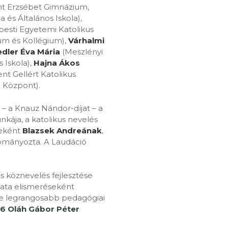
nt Erzsébet Gimnázium,
és Általános Iskola),
esti Egyetemi Katolikus
um és Kollégium),
Várhalmi
edler Éva Mária
(Meszlényi
 Iskola),
Hajna Ákos
nt Gellért Katolikus
 Központ).
 a Knauz Nándor-díjat – a
kája, a katolikus nevelés
seként
Blazsek Andreának
,
dományozta. A Laudáció
 köznevelés fejlesztése
lata elismeréseként
e legrangosabb pedagógiai
6 Oláh Gábor Péter