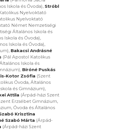
nos Iskola és Óvoda),
Stróbl
Katolikus Nyelvoktató
atolikus Nyelvoktató
oktató Német Nemzetiségi
ségi Általános Iskola és
s Iskola és Óvoda),
os Iskola és Óvoda),
ium),
Bakacsi Andrásné
s
(Pál Apostol Katolikus
Általános Iskola és
imnázium),
Bíróné Puskás
is-Kotor Zsófia
(Szent
olikus Óvoda, Általános
Iskola és Gimnázium),
ei Attila
(Árpád-házi Szent
Szent Erzsébet Gimnázium,
zium, Óvoda és Általános
Szabó Krisztina
né Szabó Márta
(Árpád-
a
(Árpád-házi Szent