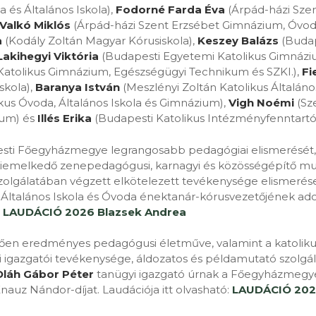
és Általános Iskola),
Fodorné Farda Éva
(Árpád-házi Sze
Valkó Miklós
(Árpád-házi Szent Erzsébet Gimnázium, Óvoda 
a
(Kodály Zoltán Magyar Kórusiskola),
Keszey Balázs
(Budap
Lakihegyi Viktória
(Budapesti Egyetemi Katolikus Gimnázi
Katolikus Gimnázium, Egészségügyi Technikum és SZKI.),
Fi
skola),
Baranya István
(Meszlényi Zoltán Katolikus Általános
kus Óvoda, Általános Iskola és Gimnázium),
Vigh Noémi
(Sze
ium) és
Illés Erika
(Budapesti Katolikus Intézményfenntartó
ti Főegyházmegye legrangosabb pedagógiai elismerését, –
kiemelkedő zenepedagógusi, karnagyi és közösségépítő mun
szolgálatában végzett elkötelezett tevékenysége elismeré
s Általános Iskola és Óvoda énektanár-kórusvezetőjének a
:
LAUDÁCIÓ 2026 Blazsek Andrea
ően eredményes pedagógusi életműve, valamint a katolikus
 igazgatói tevékenysége, áldozatos és példamutató szolgá
Oláh Gábor Péter
tanügyi igazgató úrnak a Főegyházmegy
Knauz Nándor-díjat. Laudációja itt olvasható:
LAUDÁCIÓ 202