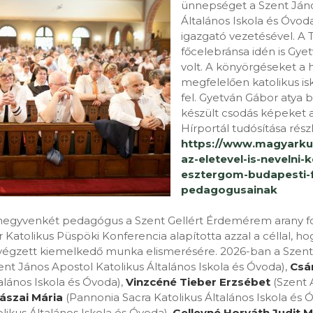
ünnepséget a Szent Jáno
Általános Iskola és Óvod
igazgató vezetésével. A
főcelebránsa idén is Gye
volt. A könyörgéseket 
megfelelően katolikus isk
fel. Gyetván Gábor atya 
készült csodás képeket a
Hírportál tudósítása rész
https://www.magyarkur
az-eletevel-is-nevelni-
esztergom-budapesti
pedagogusainak
negyvenkét pedagógus a Szent Gellért Érdemérem arany fo
r Katolikus Püspöki Konferencia alapította azzal a céllal, 
végzett kiemelkedő munka elismerésére. 2026-ban a Szent G
ent János Apostol Katolikus Általános Iskola és Óvoda),
Csá
alános Iskola és Óvoda),
Vinzcéné Tieber Erzsébet
(Szent 
ászai Mária
(Pannonia Sacra Katolikus Általános Iskola és 
likus Általános Iskola és Óvoda),
Gelleyné Horváth Judit M