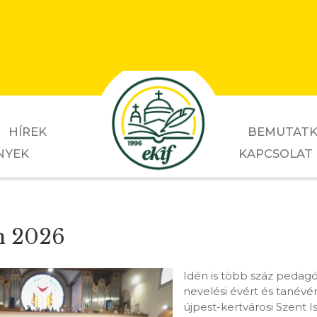
HÍREK
BEMUTATK
NYEK
KAPCSOLAT
m 2026
Idén is több száz pedagó
nevelési évért és tanévé
újpest-kertvárosi Szent