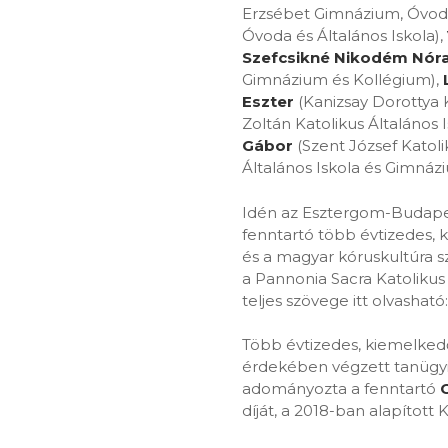
Erzsébet Gimnázium, Óvoda 
Óvoda és Általános Iskola),
Szefcsikné Nikodém Nór
Gimnázium és Kollégium),
Eszter
(Kanizsay Dorottya 
Zoltán Katolikus Általános I
Gábor
(Szent József Katoli
Általános Iskola és Gimnáz
Idén az Esztergom-Budapes
fenntartó több évtizedes, 
és a magyar kóruskultúra 
a Pannonia Sacra Katoliku
teljes szövege itt olvasható
Több évtizedes, kiemelked
érdekében végzett tanügyi
adományozta a fenntartó
díját, a 2018-ban alapított 