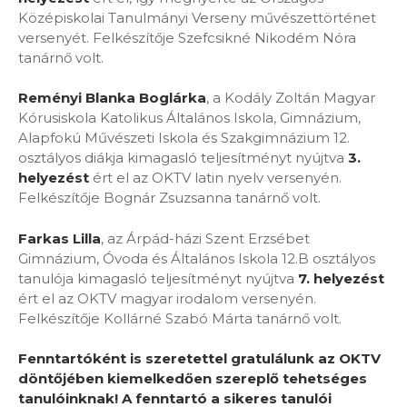
Középiskolai Tanulmányi Verseny művészettörténet
versenyét. Felkészítője Szefcsikné Nikodém Nóra
tanárnő volt.
Reményi Blanka Boglárka
, a Kodály Zoltán Magyar
Kórusiskola Katolikus Általános Iskola, Gimnázium,
Alapfokú Művészeti Iskola és Szakgimnázium 12.
osztályos diákja kimagasló teljesítményt nyújtva
3.
helyezést
ért el az OKTV latin nyelv versenyén.
Felkészítője Bognár Zsuzsanna tanárnő volt.
Farkas Lilla
, az Árpád-házi Szent Erzsébet
Gimnázium, Óvoda és Általános Iskola 12.B osztályos
tanulója kimagasló teljesítményt nyújtva
7. helyezést
ért el az OKTV magyar irodalom versenyén.
Felkészítője Kollárné Szabó Márta tanárnő volt.
Fenntartóként is szeretettel gratulálunk az OKTV
döntőjében kiemelkedően szereplő tehetséges
tanulóinknak! A fenntartó a sikeres tanulói