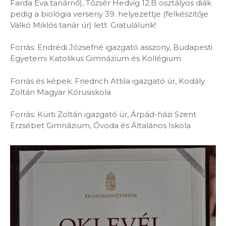
Farda Éva tanárnő), Tőzsér Hedvig 12.B osztályos diák
pedig a biológia verseny 39. helyezettje (felkészítője
Valkó Miklós tanár úr) lett. Gratulálunk!
Forrás: Endrédi Józsefné igazgató asszony, Budapesti
Egyetemi Katolikus Gimnázium és Kollégium
Forrás és képek: Friedrich Attila igazgató úr, Kodály
Zoltán Magyar Kórusiskola
Forrás: Kürti Zoltán igazgató úr, Árpád-házi Szent
Erzsébet Gimnázium, Óvoda és Általános Iskola