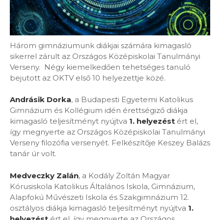
Három gimnáziumunk diákjai számára kimagasló
sikerrel zárult az Országos Középiskolai Tanulmányi
Verseny. Négy kiemelkedően tehetséges tanuló
bejutott az OKTV első 10 helyezettje közé.
Andrásik Dorka
, a Budapesti Egyetemi Katolikus
Gimnázium és Kollégium idén érettségiző diákja
kimagasló teljesítményt nyújtva
1. helyezést
ért el,
így megnyerte az Országos Középiskolai Tanulmányi
Verseny filozófia versenyét. Felkészítője Keszey Balázs
tanár úr volt.
Medveczky Zalán
, a Kodály Zoltán Magyar
Kórusiskola Katolikus Általános Iskola, Gimnázium,
Alapfokú Művészeti Iskola és Szakgimnázium 12.
osztályos diákja kimagasló teljesítményt nyújtva
1.
helyezést
ért el, így megnyerte az Országos