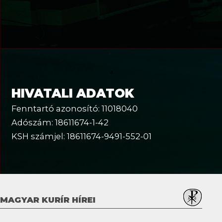
a
HIVATALI ADATOK
Fenntartó azonosító: 11018040
Adószám: 18611674-1-42
KSH számjel: 18611674-9491-552-01
MAGYAR KURÍR HÍREI