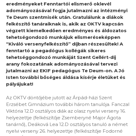
eredményeket Fenntartói elismerő oklevél
adományozásával fogja jutalmazni az intézményi
Te Deum szentmisék után.
Gratulálunk a diákok
felkészítő tanáraiknak is, akik az OKTV kapcsán
végzett kiemelkedően eredményes és áldozatos
tehetségondozó munkájuk elismeréseképpen
“Kiváló versenyfelkészítő” díjban részesültek! A
fenntartó a pegadógus kollégák sikeres
tehetséggondozó munkáját Szent Gellért-díj
arany fokozatának adományozásával tervezi
jutalmazni az EKIF pedagógus Te Deum-on.
A Jó
Isten további bőséges áldása kísérje életüket és
pályájukat!
Az OKTV döntőjébe jutott az Árpád-házi Szent
Erzsébet Gimnázium további három tanulója. Fanczal
Viktória 12.D osztályos diák az olasz nyelvi verseny 16.
helyezettje (felkészítője Zsemberyné Major Ágota
tanárnő), Deáková Lea 12.D osztályos tanuló a német
nyelvi verseny 26. helyezettje (felkészítője Fodorné