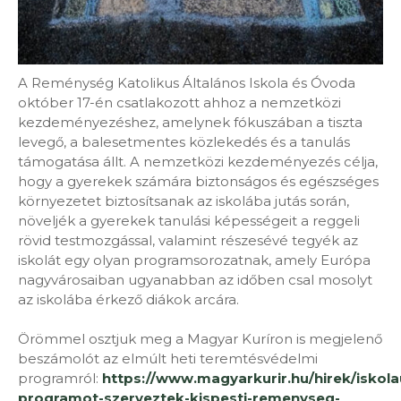
A Reménység Katolikus Általános Iskola és Óvoda
október 17-én csatlakozott ahhoz a nemzetközi
kezdeményezéshez, amelynek fókuszában a tiszta
levegő, a balesetmentes közlekedés és a tanulás
támogatása állt. A nemzetközi kezdeményezés célja,
hogy a gyerekek számára biztonságos és egészséges
környezetet biztosítsanak az iskolába jutás során,
növeljék a gyerekek tanulási képességeit a reggeli
rövid testmozgással, valamint részesévé tegyék az
iskolát egy olyan programsorozatnak, amely Európa
nagyvárosaiban ugyanabban az időben csal mosolyt
az iskolába érkező diákok arcára.
Örömmel osztjuk meg a Magyar Kuríron is megjelenő
beszámolót az elmúlt heti teremtésvédelmi
programról:
https://www.magyarkurir.hu/hirek/iskola
programot-szerveztek-kispesti-remenyseg-