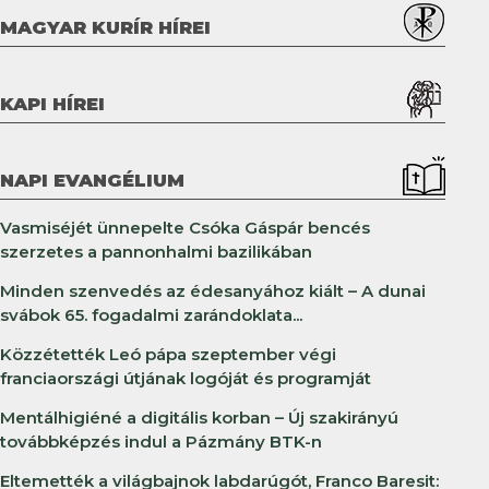
MAGYAR KURÍR HÍREI
KAPI HÍREI
NAPI EVANGÉLIUM
Vasmiséjét ünnepelte Csóka Gáspár bencés
szerzetes a pannonhalmi bazilikában
Minden szenvedés az édesanyához kiált – A dunai
svábok 65. fogadalmi zarándoklata...
Közzétették Leó pápa szeptember végi
franciaországi útjának logóját és programját
Mentálhigiéné a digitális korban – Új szakirányú
továbbképzés indul a Pázmány BTK-n
Eltemették a világbajnok labdarúgót, Franco Baresit: